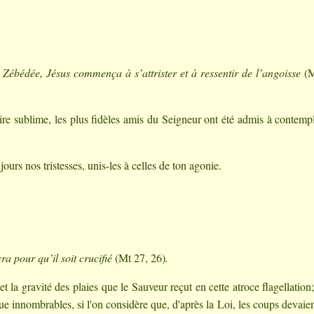
de Zébédée, Jésus commença à s’attrister et à ressentir de l’angoisse
(M
ire sublime, les plus fidèles amis du Seigneur ont été admis à contemp
jours nos tristesses, unis-les à celles de ton agonie.
vra pour qu’il soit crucifié
(Mt 27, 26)
.
et la gravité des plaies que le Sauveur reçut en cette atroce flagellation
que innombrables, si l'on considère que, d'après la Loi, les coups devaien