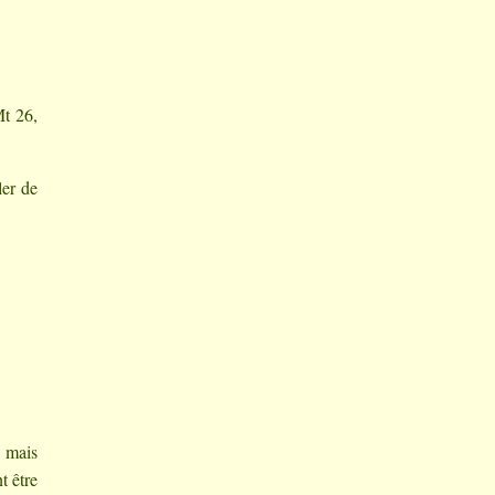
t 26,
ler de
; mais
t être