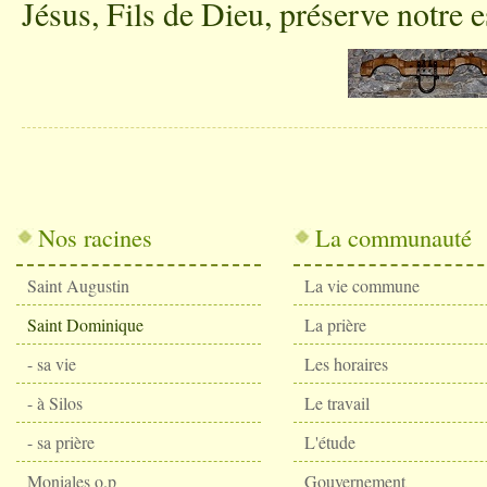
Jésus, Fils de Dieu, préserve notre e
Nos racines
La communauté
Saint Augustin
La vie commune
Saint Dominique
La prière
- sa vie
Les horaires
- à Silos
Le travail
- sa prière
L'étude
Moniales o.p
Gouvernement