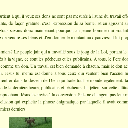
ient à qui il veut: ses dons ne sont pas mesurés à l'aune du travail eff
ité, de façon gratuite; c'est l'expression de sa bonté. Et en agissant ain
. Nous savons donc maintenant pourquoi, au jeune homme qui voulait
 de vendre ses biens et d'en donner le montant aux pauvres: il lui pro
niers? Le peuple juif qui a travaillé sous le joug de la Loi, portant le
vés à la vigne, ce sont les pécheurs et les publicains. A tous, le Père do
oit comme un don. Un travail est bien demandé à chacun, mais le don a
i. Jésus lui-même est donné à tous ceux qui veulent bien l'accueilli
 rentrer dans le dessein de Dieu qui traite tout le monde également: ta
 de la dernière heure, publicains et pécheurs. Ils jettent sur cette attit
reprochant, Jésus les invite à la conversion. S'ils ne changent pas leur r
clusion qui explicite la phrase énigmatique par laquelle il avait com
emiers derniers.