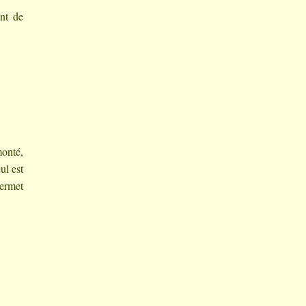
ent de
monté,
ul est
permet