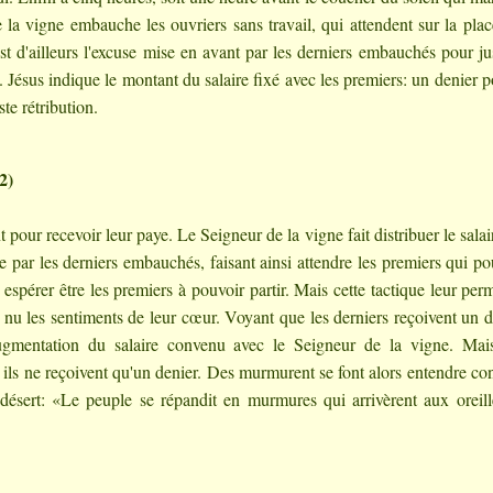
de la vigne embauche les ouvriers sans travail, qui attendent sur la pla
st d'ailleurs l'excuse mise en avant par les derniers embauchés pour jus
re. Jésus indique le montant du salaire fixé avec les premiers: un denier p
te rétribution.
2)
t pour recevoir leur paye. Le Seigneur de la vigne fait distribuer le salai
e par les derniers embauchés, faisant ainsi attendre les premiers qui po
u espérer être les premiers à pouvoir partir. Mais cette tactique leur per
à nu les sentiments de leur cœur. Voyant que les derniers reçoivent un d
 augmentation du salaire convenu avec le Seigneur de la vigne. Mai
, ils ne reçoivent qu'un denier. Des murmurent se font alors entendre con
sert: «Le peuple se répandit en murmures qui arrivèrent aux oreill