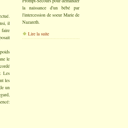
Prompt-Secours pour demander
la naissance d'un bébé par
l'intercession de soeur Marie de
ectué.
Nazareth.
si, il
 faire
Lire la suite
posait
 poids
nne le
ccordé
r. Les
nt les
ude un
egard,
mencé: