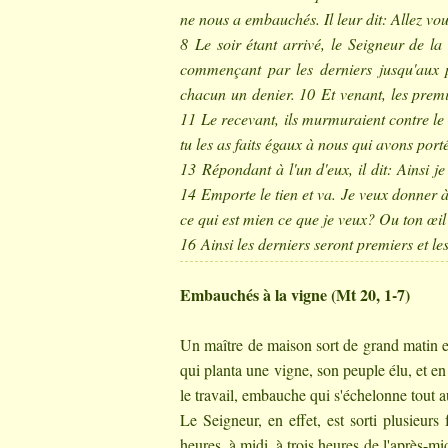
ne nous a embauchés. Il leur dit: Allez vo
8 Le soir étant arrivé, le Seigneur de la 
commençant par les derniers jusqu'aux p
chacun un denier. 10 Et venant, les premie
11 Le recevant, ils murmuraient contre le 
tu les as faits égaux à nous qui avons porté
13 Répondant à l'un d'eux, il dit: Ainsi j
14 Emporte le tien et va. Je veux donner à 
ce qui est mien ce que je veux? Ou ton œil
16 Ainsi les derniers seront premiers et le
Embauchés à la vigne (Mt 20, 1-7)
Un maître de maison sort de grand matin 
qui planta une vigne, son peuple élu, et en 
le travail, embauche qui s'échelonne tout a
Le Seigneur, en effet, est sorti plusieurs 
heures, à midi, à trois heures de l'après-m