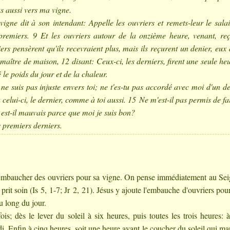
us aussi vers ma vigne.
vigne dit à son intendant: Appelle les ouvriers et remets-leur le sala
remiers. 9 Et les ouvriers autour de la onzième heure, venant, reç
rs pensèrent qu'ils recevraient plus, mais ils reçurent un denier, eux 
maître de maison, 12 disant: Ceux-ci, les derniers, firent une seule heu
 le poids du jour et de la chaleur.
e ne suis pas injuste envers toi; ne t'es-tu pas accordé avec moi d'un d
celui-ci, le dernier, comme à toi aussi. 15 Ne m'est-il pas permis de fa
 est-il mauvais parce que moi je suis bon?
s premiers derniers.
embaucher des ouvriers pour sa vigne. On pense immédiatement au Se
prit soin (Is 5, 1-7; Jr 2, 21). Jésus y ajoute l'embauche d'ouvriers pour
u long du jour.
fois; dès le lever du soleil à six heures, puis toutes les trois heures: 
idi. Enfin à cinq heures, soit une heure avant le coucher du soleil qui ma