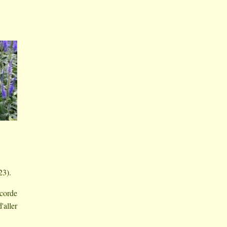
23).
icorde
'aller