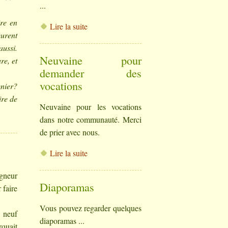
...
ire en
Lire la suite
urent
aussi.
Neuvaine pour
re, et
demander des
vocations
enier?
ire de
Neuvaine pour les vocations
dans notre communauté. Merci
de prier avec nous.
Lire la suite
igneur
Diaporamas
 faire
Vous pouvez regarder quelques
à neuf
diaporamas ...
rquait