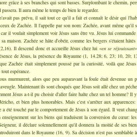
re grâce à ses branches qui sont basses. Surplombant le chemin, pe
 passera. Il aura même le temps de bien le regarder.
vait pas prévu, il sait tout ce qu'il a fait et connaît le désir qui l'habi
ise ceux de Zachée. Il l'appelle par son nom: Zachée, avant même qu'il s
 car il voulait simplement voir Jésus sans être vu. Jésus lui commande
 sa maison. Zachée se hâte d'obéir, comme les bergers s'étaient hâtés
2,16). Il descend donc et accueille Jésus chez lui
«en se réjouissant»
 présence de Jésus, la présence du Royaume (1, 14.28; 6, 23; 10, 20; 1
que Zachée était simplement poussé par la curiosité, voilà que Jésus
 tout espérance.
 Tous murmurent, alors que peu auparavant la foule était devenue un 
 l'aveugle. Maintenant ils sont choqués que Jésus soit allé chez un péc
ment Jésus a-t-il pu choisir d'aller faire halte chez un tel homme? Il y
Jéricho, et bien plus honorables. Mais c'est s'arrêter aux apparences:
e a été touché par le comportement de Jésus à son égard. Il veut chan
 son enseignement sur les biens qui traduisent la conversion du cœur: le
Seigneur, il déclare solennellement qu'il donnera la moitié de ses bie
'introduiront dans le Royaume (16, 9). Sa décision n'est pas semblable à