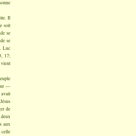
rsonne
te. Il
e soit
 de se
 de se
. Luc
3, 17;
 vient
peuple
heur —
 avait
 Jésus
ger de
s deux
ns aux
 celle