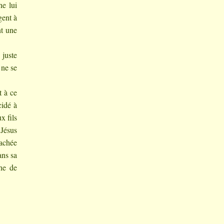
ne lui
gent à
nt une
 juste
 ne se
t à ce
cidé à
x fils
 Jésus
Zachée
ans sa
he de