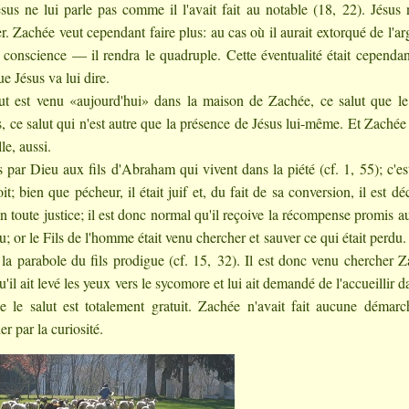
sus ne lui parle pas comme il l'avait fait au notable (18, 22). Jésus 
. Zachée veut cependant faire plus: au cas où il aurait extorqué de l'ar
 conscience — il rendra le quadruple. Cette éventualité était cependa
e Jésus va lui dire.
lut est venu «aujourd'hui» dans la maison de Zachée, ce salut que le
 ce salut qui n'est autre que la présence de Jésus lui-même. Et Zachée
le, aussi.
s par Dieu aux fils d'Abraham qui vivent dans la piété (cf. 1, 55); c'es
t; bien que pécheur, il était juif et, du fait de sa conversion, il est dé
n toute justice; il est donc normal qu'il reçoive la récompense promis au
; or le Fils de l'homme était venu chercher et sauver ce qui était perdu.
ns la parabole du fils prodigue (cf. 15, 32). Il est donc venu chercher 
l ait levé les yeux vers le sycomore et lui ait demandé de l'accueillir d
le salut est totalement gratuit. Zachée n'avait fait aucune démarc
er par la curiosité.