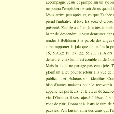
accompagne Jésus et grimpe sur un sycomo
ne pourra l'empêcher de voir Jésus quand il
Jésus arrive peu après et, ce que Zachée n'a
prend l'initiative: il lève les yeux et cro
présenté. Zachée a dû en être très étonné,
hâter de descendre: il veut demeurer dans
rendre à Bethléem à la parole des anges (
aime rapporter la joie que fait naître la
15, 5.9.32: 19, 37; 22, 5; 23, 8). Alors 
demeurer chez lui. Il est comblé au-delà de
Mais la foule ne partage pas cette joie.
glorifiant Dieu pour le retour à la vue de
publicains et pécheurs sont identifiés. Com
bien d'autres maisons pour le recevoir à 
appelle les pécheurs; et le cœur de Zaché
vie. D'instinct il s'est ajusté à Jésus, à
vont de pair. Donnant à Jésus le titre de 
pauvres, s'en faisant ainsi des amis qui l