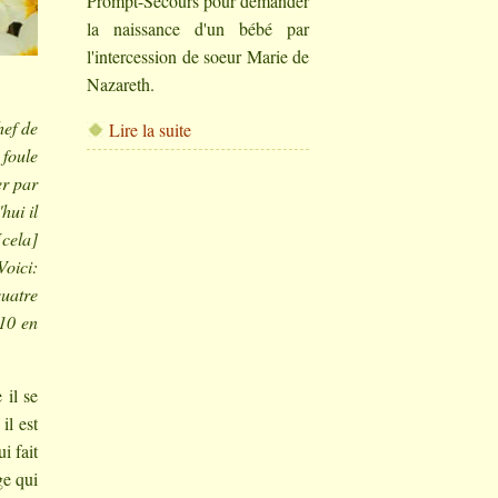
Prompt-Secours pour demander
la naissance d'un bébé par
l'intercession de soeur Marie de
Nazareth.
hef de
Lire la suite
 foule
er par
hui il
[cela]
Voici:
quatre
 10 en
 il se
il est
i fait
ge qui