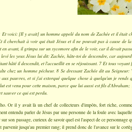
 2 Et voici: [Il y avait] un homme appelé du nom de Zachée et il était c
 Et il cherchait à voir qui était Jésus et il ne pouvait pas à cause de la
ant en avant, il grimpa sur un sycomore afin de le voir, car il devait pass
t levé les yeux Jésus lui dit: Zachée, hâte-toi de descendre, car aujourd'
nt hâté il descendit, et l'accueillit en se réjouissant. 7 Et tous voyant 
 halte chez un homme pécheur. 8 Se dressant Zachée dit au Seigneur: 
 aux pauvres, et si j'ai extorqué quelque chose à quelqu'un je rends 
alut est venu pour cette maison, parce que lui aussi est fils d'Abraham;
et sauver ce qui est perdu.
cho. Or il y avait là un chef de collecteurs d'impôts, fort riche, comme
ement entendu parler de Jésus par une personne de la foule avec laquelle 
ir sur son passage, curieux de savoir quel est l'aspect de ce personnage qu
ait parvenir jusqu'au premier rang; il prend donc de l'avance sur le cortè