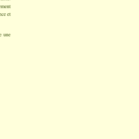
cement
nce et
re une