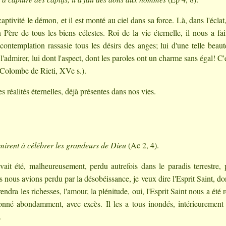
captivité le démon, et il est monté au ciel dans sa force. Là, dans l'éclat
n Père de tous les biens célestes. Roi de la vie éternelle, il nous a fai
a contemplation rassasie tous les désirs des anges; lui d'une telle beau
l'admirer, lui dont l'aspect, dont les paroles ont un charme sans égal! C'e
 Colombe de Rieti, XVe s.).
s réalités éternelles, déjà présentes dans nos vies.
se mirent à célébrer les grandeurs de Dieu
(Ac 2, 4).
ait été, malheureusement, perdu autrefois dans le paradis terrestre, 
s nous avions perdu par la désobéissance, je veux dire l'Esprit Saint, do
ndra les richesses, l'amour, la plénitude, oui, l'Esprit Saint nous a été 
 donné abondamment, avec excès. Il les a tous inondés, intérieurement
.