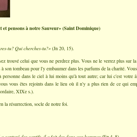
nt et pensons à notre Sauveur» (Saint Dominique)
ures-tu? Qui cherches-tu?»
(Jn 20, 15).
avez trouvé celui que vous ne perdrez plus. Vous ne le verrez plus sur la
us à son tombeau pour l'y embaumer dans les parfums de la charité. Vous
 personne dans le ciel à lui moins qu'à tout autre; car lui c'est votre 
ous vous êtes rejoints dans le lieu où il n'y a plus rien de ce qui e
ordaire, XIXe s.).
n la résurrection, socle de notre foi.
il a capturé des captifs, il a fait des dons aux hommes
(Ep 4, 8).