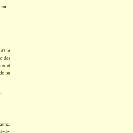
dent.
rd'hui
ne des
rer et
 de sa
s.
-aimé,
leste.