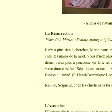
«Allons de l'ava
La Résurrection
Jésus dit à Marie: «Femme, pourquoi ple
Il n'y a plus rien à chercher, Marie: vous 
entre les mains de la mort. Vous n'irez pl
demanderez plus à personne sur la terre, à
votre âme c'est lui. Séparés un moment, v
l'union et l'unité. (P. Henri-Dominique Lac
Ravive, Seigneur, chez les chrétiens la foi e
L’Ascension
l’Écriture dit:
Il est monté sur la hauteur, 