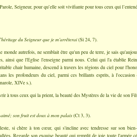
Parole, Seigneur, pour qu’elle soit vivifiante pour tous ceux qui l’enten
 l'héritage du Seigneur que je m'arrêterai
(Si 24, 7).
le monde autrefois, ne semblait être qu'un peu de terre, je sais qu'aujou
es, ainsi que l'Eglise l'enseigne parmi nous. Celui qui l'a établie Rei
ritable chair humaine, descend à travers les régions du ciel pour l'hono
s les profondeurs du ciel, parmi ces brillants esprits, à l'occasion
narole, XIVe s.).
r à tous ceux qui la prient, la beauté des Mystères de la vie de son Fil
aimé; son fruit est doux à mon palais
(Ct 3, 3).
te, si chère à ton cœur, qui s'incline avec tendresse sur son bien
vallées. Regarde son exquise beauté qui remplit de joie toute l'armée cé