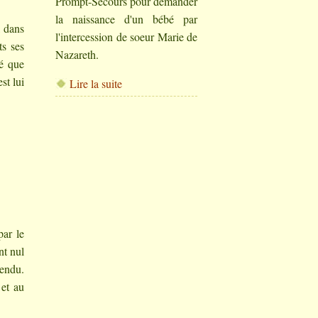
Prompt-Secours pour demander
la naissance d'un bébé par
, dans
l'intercession de soeur Marie de
ts ses
Nazareth.
té que
st lui
Lire la suite
par le
nt nul
rendu.
 et au