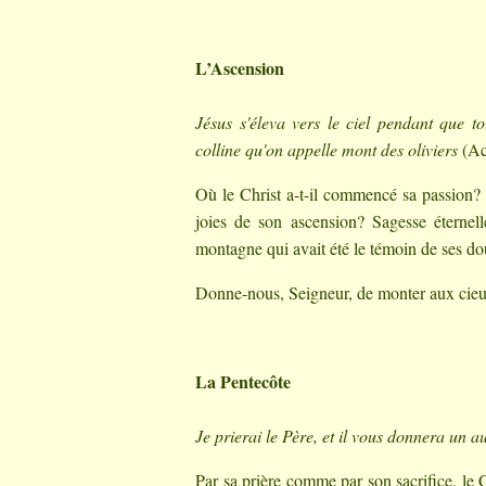
L’Ascension
Jésus s'éleva vers le ciel pendant que t
colline qu'on appelle mont des oliviers
(
Ac
Où le Christ a-t-il commencé sa passion? 
joies de son ascension? Sagesse éternell
montagne qui avait été le témoin de ses d
Donne-nous, Seigneur, de monter aux cieux av
La Pentecôte
Je prierai le Père, et il vous donnera un a
Par sa prière comme par son sacrifice, le C