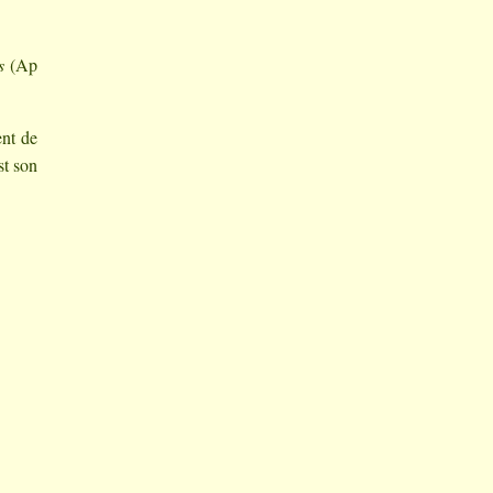
s
(Ap
ent de
st son