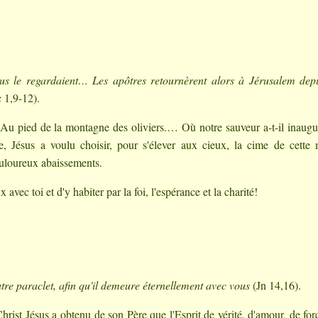
ous le regardaient… Les apôtres retournèrent alors à Jérusalem dep
 1,9-12).
Au pied de la montagne des oliviers.… Où notre sauveur a-t-il inaugu
e, Jésus a voulu choisir, pour s'élever aux cieux, la cime de cett
ouloureux abaissements.
ec toi et d'y habiter par la foi, l'espérance et la charité!
utre paraclet, afin qu'il demeure éternellement avec vous
(Jn 14,16).
hrist Jésus a obtenu de son Père que l'Esprit de vérité, d'amour, de for