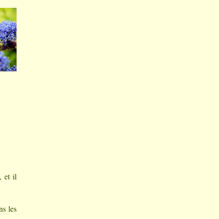
 et il
ns les